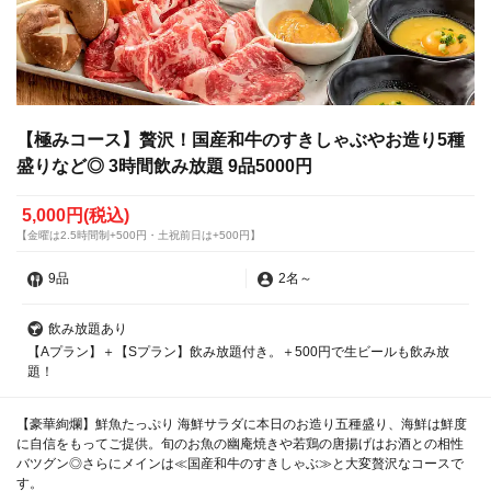
【極みコース】贅沢！国産和牛のすきしゃぶやお造り5種
盛りなど◎ 3時間飲み放題 9品5000円
5,000円
(税込)
【金曜は2.5時間制+500円・土祝前日は+500円】
9品
2名
～
飲み放題あり
【Aプラン】＋【Sプラン】飲み放題付き。＋500円で生ビールも飲み放
題！
【豪華絢爛】鮮魚たっぷり 海鮮サラダに本日のお造り五種盛り、海鮮は鮮度
に自信をもってご提供。旬のお魚の幽庵焼きや若鶏の唐揚げはお酒との相性
バツグン◎さらにメインは≪国産和牛のすきしゃぶ≫と大変贅沢なコースで
す。