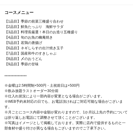
コースメニュー
【1品目】季節の前菜三種盛り合わせ
【2品目】鮮魚たっぷり 海鮮サラダ
【3品目】料理長厳選！本日のお造り五種盛り
【4品目】旬のお魚の幽庵焼き
【5品目】若鶏の唐揚げ
【6品目】ネギしらすの出汁焼き玉子
【7品目】国産和牛のすきしゃぶ
【8品目】〆のおうどん
【9品目】季節の甘味
***************
※金曜は2.5時間制+500円・土祝前日は+500円
※飲み放題ラストオーダー30分前
※仕入れ状況により一部内容が変更となる場合がございます。
※WEB予約未対応の日でも、お電話頂ければご対応可能な場合がございま
す。
※月ごとにコース内容や金額が変わりますので、1か月以上先の予約について
は折り返しお電話にて調整させて頂くことがございます。
※写真はイメージとして掲載しております。実際に店内で提供するものと一
部食材や盛り付けが異なる場合もございますのでご了承下さい。