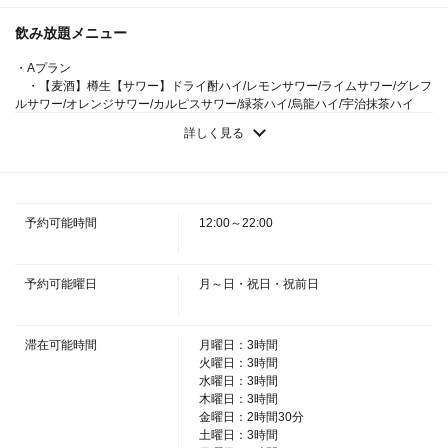
飲み放題メニュー
この店舗情報をシェアする
・Aプラン
・【麦酒】樽生【サワー】ドライ酎ハイ/レモンサワー/ライムサワー/グレフ
ルサワー/オレンジサワー/カルピスサワー/緑茶ハイ/烏龍ハイ/宇治抹茶ハイ
【極みコース】贅沢！国産和牛のすきしゃぶやお造り5種盛
【ウイスキー】ハイボール/その他(ロック/水/ストレート/お湯）【カクテル】
りなど◎ 3時間飲み放題 9品5000円 | 【個室完備】大人の
詳しく見る
カシスソーダ/カシスオレンジ/カシスグレフル/カシスウーロン/ピーチソーダ
隠れ家個室居酒屋 四季彩 -Shikisai- 上野駅前店
・Aプラン
・【カクテル】レゲエパンチ/ファジーネーブル/ブルドッグ/スクリュードラ
東京都台東区上野公園１－５７ 上野公園西郷会館 UENO３１５
イバー【ワイン】グラスワイン(赤・白)【梅酒】(ロック/水/ソーダ/お湯)【焼
３ B２F
酎】芋(ロック/水/お湯)/麦(ロック/水/お湯)【ソフトドリンク】ウーロン茶/緑
https://shikisaiuenoekimae.owst.jp/courses/168247496
予約可能時間
12:00～22:00
茶/オレンジュース/グレフルジュース/カルピスソーダ/カルピスウォーター
・Sプラン(＋500円)
お店情報をコピー
・【麦酒】樽生【サワー】ドライ酎ハイ/レモンサワー/ライムサワー/グレフ
ルサワー/オレンジサワー/アセロラサワー/カルピスサワー/ウーロンハイ/緑茶
予約可能曜日
月～日・祝日・祝前日
ハイ/宇治抹茶ハイ 【ウイスキー】ハイボール/ジンジャーハイボール/コーク
ハイボール/その他(ロック/水/ストレート/お湯)【カクテル】カシスソーダ/カ
シスオレンジ
滞在可能時間
月曜日：3時間
・Sプラン(＋500円)
火曜日：3時間
・【カクテル】カシスグレフル/カシスウーロン/カシスジンジャー/ピーチソ
水曜日：3時間
ーダ/レゲエパンチ/ファジーネーブル/ピーチグレフル/ピーチジンジャー/ジン
木曜日：3時間
閉じる
トニック/スクリュードライバー/ブルドック/モスコミュール/ライチソーダ/ラ
金曜日：2時間30分
イチオレンジ/ライチグレフル【梅酒】(ロック/水/ソーダ/お湯)
土曜日：3時間
・Sプラン(＋500円)