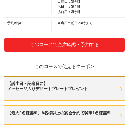
日曜日：3時間
・【焼酎】芋(ロック/水/お湯)/麦(ロック/水/お湯)【日本酒(冷酒・熱燗)】
祝日 ：3時間
【グラスワイン＆ワインカクテル】赤ワイン/白ワイン/キティ/カリモーチョ/
祝前日：3時間
オペレーター/キール【ソフトドリンク】緑茶/ウーロン茶/コーラ/ジンジャエ
ール/オレンジュース/グレフルジュース/トニックウォーター/カルピスソーダ/
予約締切
来店日の前日23時まで
カルピスウォーター
・SPプラン(さらに＋500円)
・【麦酒】生ビール/シャンディーガフ【ノンアルビア】ノンアルコールビ
ール【サワー】ドライ酎ハイ/レモンサワー/ライムサワー/グレフルサワー/オ
このコースで空席確認・予約する
レンジサワー/カルピスサワー/ウーロンハイ/緑茶ハイ/宇治抹茶ハイ【ウイス
キー】ハイボール/ジンジャハイボール/コークハイボール/その他(ロック/水/ス
トレート/お湯)
・SPプラン(さらに＋500円)
このコースで使えるクーポン
・【カクテル】カシスソーダ/カシスオレンジ/カシスグレフル/カシスウーロ
ン/カシスジンジャー/ピーチソーダ/レゲエパンチ/ファジーネーブル/ピーチグ
レフル/ピーチジンジャー/ジントニック/スクリュードライバー/ブルドック/モ
スコミュール/ライチソーダ/ライチオレンジ/ライチグレフル
【誕生日・記念日に】
・SPプラン(さらに＋500円)
メッセージ入りデザートプレートプレゼント！
・【カクテル】テキーラサンライズ/テキーラトニック【果実酒】梅酒(ロッ
ク/水/ソーダ/お湯)【焼酎】<芋>ISAINA/一刻者(ロック/水/お湯)/<麦>いいちこ
(ロック/水/お湯)【日本酒(冷酒・熱燗)】おすすめ日本酒/豪快/高清水【グラス
ワイン＆ワインカクテル】赤ワイン/白ワイン/キティ/カモリーチョ/オペレー
【最大2名様無料】8名様以上の宴会予約で幹事1名様無料
ター/キール
・SPプラン(さらに＋500円)
・【ソフトドリンク】緑茶/ウーロン茶/コーラ/ジンジャエール/オレンジュ